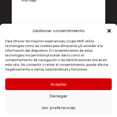
Gestionar consentimiento
Si, estoy de acuerdo con la
política de
Para ofrecer las mejores experiencias, Grupo MHF utiliza
privacidad
tecnologías como las cookies para almacenar y/o acceder a la
información del dispositivo. El consentimiento de estas
Enviar
=
8 + 4
tecnologías nos permitirá procesar datos como el
comportamiento de navegación o las identificaciones únicas en
este sitio. No consentir o retirar el consentimiento, puede afectar
negativamente a ciertas características y funciones.
© 2024. GRUPO MHF
Aceptar
Aviso Legal Política de Privacidad
Denegar
Política de Cookies
Ver preferencias