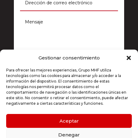
Gestionar consentimiento
Si, estoy de acuerdo con la
política de
Para ofrecer las mejores experiencias, Grupo MHF utiliza
privacidad
tecnologías como las cookies para almacenar y/o acceder a la
información del dispositivo. El consentimiento de estas
Enviar
=
14 + 14
tecnologías nos permitirá procesar datos como el
comportamiento de navegación o las identificaciones únicas en
este sitio. No consentir o retirar el consentimiento, puede afectar
negativamente a ciertas características y funciones.
© 2024. GRUPO MHF
Aceptar
Aviso Legal Política de Privacidad
Denegar