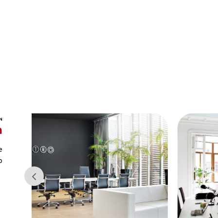
N
a
e
o