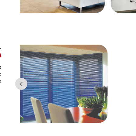
N
s
e
o
a