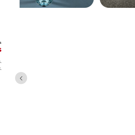
S
s
.
.