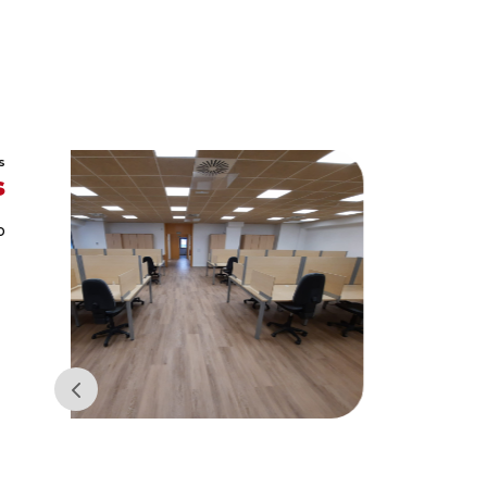
S
s
o