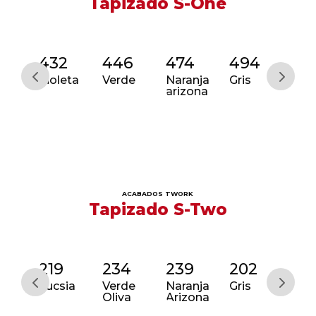
Tapizado S-One
2
432
446
474
494
45
Violeta
Verde
Naranja
Gris
Azu
arizona
ACABADOS TWORK
Tapizado S-Two
5
219
234
239
202
22
Fucsia
Verde
Naranja
Gris
Azu
Oliva
Arizona