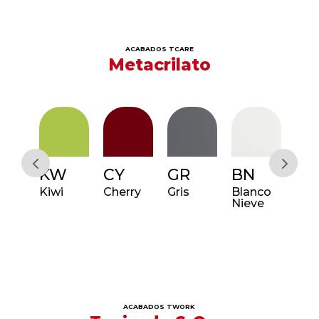
ACABADOS TCARE
Metacrilato
KW
CY
GR
BN
IB
Blue
Kiwi
Cherry
Gris
Blanco
Ice 
Nieve
ACABADOS TWORK