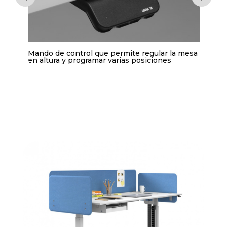
cto
Mando de control que permite regular la mesa
PC T
tura
en altura y programar varias posiciones
ópti
sobr