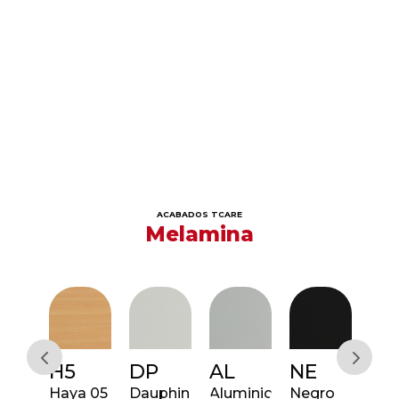
ACABADOS TCARE
Melamina
H5
DP
AL
NE
R6
e
Haya 05
Dauphin
Aluminio
Negro
Rob