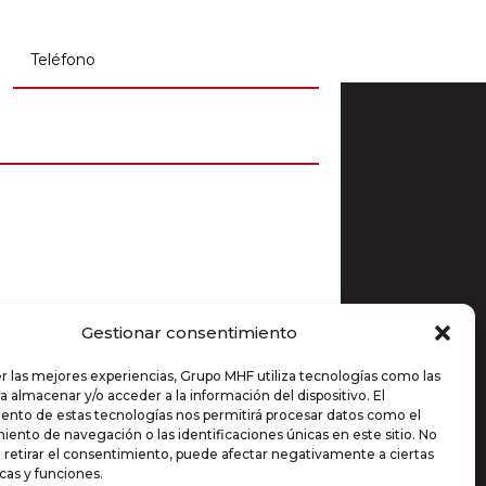
Gestionar consentimiento
r las mejores experiencias, Grupo MHF utiliza tecnologías como las
de privacidad
a almacenar y/o acceder a la información del dispositivo. El
ento de estas tecnologías nos permitirá procesar datos como el
Enviar
=
15 + 5
ento de navegación o las identificaciones únicas en este sitio. No
 retirar el consentimiento, puede afectar negativamente a ciertas
icas y funciones.