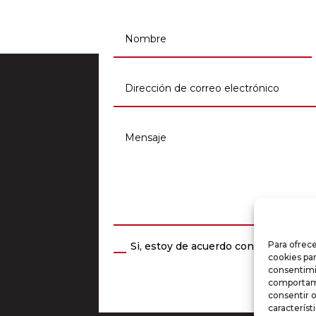
Para ofrece
Si, estoy de acuerdo con la
política 
cookies par
consentimi
comportami
consentir o
característ