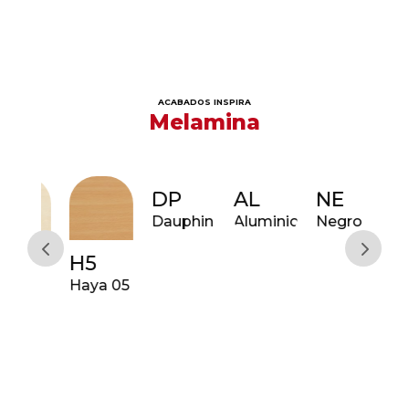
ACABADOS INSPIRA
Melamina
DP
AL
NE
Dauphin
Aluminio
Negro
H5
R6
e
Haya 05
Rob
06