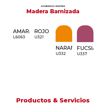
ACABADOS INSPIRA
Madera Barnizada
AMARILLO
ROJO
L6063
U321
NARANJA
FUCSIA
U332
U337
Productos & Servicios