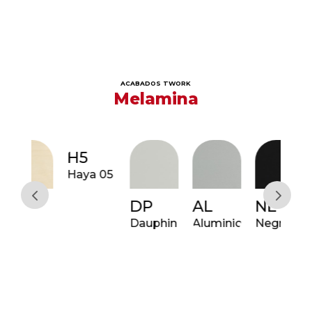
ACABADOS TWORK
Melamina
H5
R6
Haya 05
Rob
06
DP
AL
NE
e
Dauphin
Aluminio
Negro