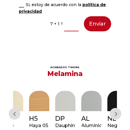
Si, estoy de acuerdo con la
política de
privacidad
Enviar
=
7 + 1
ACABADOS TWORK
Melamina
H5
DP
AL
NE
R6
e
Haya 05
Dauphin
Aluminio
Negro
Rob