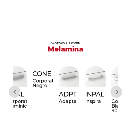
06
ACABADOS TWORK
Melamina
CONE
Corporativo
Negro
AL
ADPT
INPAL
COB3
CO
porativo
Adapta
Inspira
Corporativo
Cor
minio
Blanco
Alu
9003