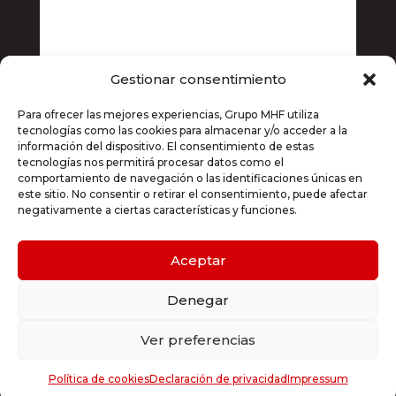
Gestionar consentimiento
Si, estoy de acuerdo con la
política de
Para ofrecer las mejores experiencias, Grupo MHF utiliza
privacidad
tecnologías como las cookies para almacenar y/o acceder a la
información del dispositivo. El consentimiento de estas
Enviar
=
10 + 13
tecnologías nos permitirá procesar datos como el
comportamiento de navegación o las identificaciones únicas en
este sitio. No consentir o retirar el consentimiento, puede afectar
negativamente a ciertas características y funciones.
© 2024. GRUPO MHF
Aceptar
Aviso Legal Política de Privacidad
Denegar
Política de Cookies
Ver preferencias
Política de cookies
Declaración de privacidad
Impressum