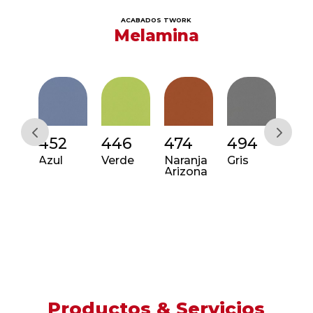
ACABADOS TWORK
Melamina
2
452
446
474
494
43
eta
Azul
Verde
Naranja
Gris
Viol
Arizona
Productos & Servicios