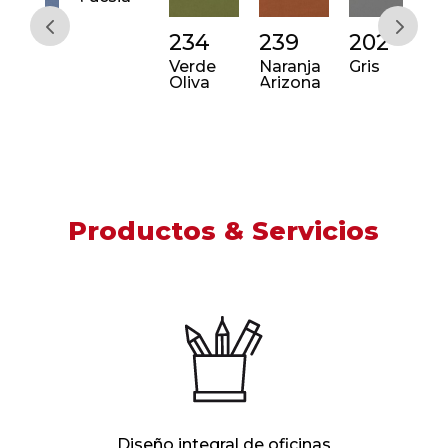
5
234
239
202
22
Verde
Naranja
Gris
Azu
Oliva
Arizona
Productos & Servicios
Diseño integral de oficinas