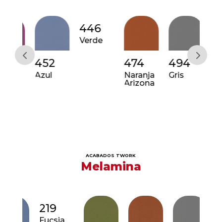
446
Verde
2
452
474
494
43
eta
Azul
Naranja
Gris
Viol
Arizona
ACABADOS TWORK
Melamina
219
Fucsia